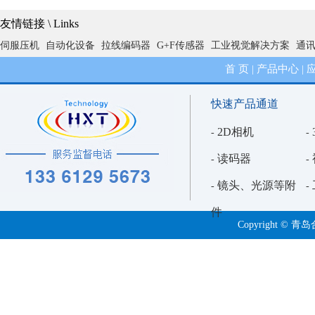
2D视觉引导中打光策略的陷阱解析：从照亮到引导的跨越
3D视觉引导：开启
友情链接 \ Links
伺服压机
自动化设备
拉线编码器
G+F传感器
工业视觉解决方案
通
2D视觉检测的基石与迷思：深入剖析标定流程与精度陷阱
首 页
产品中心
|
|
3D视觉引导中抓手与相机相对偏移的解析分析
快速产品通道
精确与泛化的博弈：2D视觉外观检测的算法设置困境深度解析
2D相机
-
-
读码器
-
-
镜头、光源等附
-
-
件
Copyright 