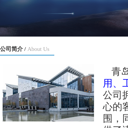
公司简介 /
About Us
青
用、
公司
心的
围，