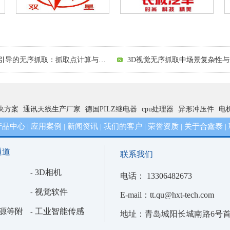
3D视觉无序抓取中场景复杂性与分割挑战解析
觉引导：开启工业自动化“慧眼”新时代
3D视觉引导的无序抓取：抓取点计算与规划的技术挑战解析
2D视觉引导中打光策略的陷阱解析：从照亮到引导的跨越
3D视觉引导：开启工业自动化“
决方案
通讯天线生产厂家
德国PILZ继电器
cpu处理器
异形冲压件
电
2D视觉检测的基石与迷思：深入剖析标定流程与精度陷阱
产品中心
应用案例
新闻资讯
我们的客户
荣誉资质
关于合鑫泰
|
|
|
|
|
|
通道
联系我们
3D相机
-
电话： 13306482673
视觉软件
-
E-mail：tt.qu@hxt-tech.com
源等附
工业智能传感
-
地址：青岛城阳长城南路6号