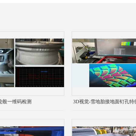
-轮毂一维码检测
3D视觉-雪地胎接地面钉孔特