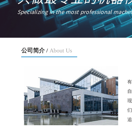
公司简介 /
About Us
有
自
现
们
追