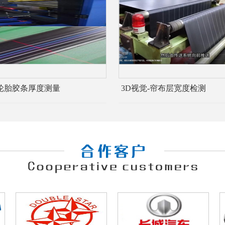
-轮胎胶条厚度测量
3D视觉-帘布层宽度检测