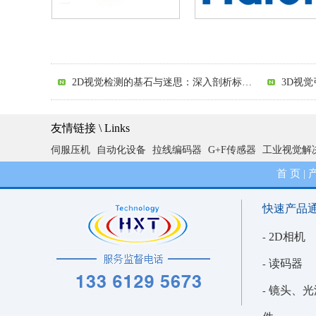
3D视觉引导的无序抓取：抓取点计算与规划的技术挑战解析
2D视觉引导中打光策略的陷阱解析：从照亮到引导的跨越
3D视
2D视觉检测的基石与迷思：深入剖析标定流程与精度陷阱
3D视觉引导中抓手与相机相对偏移的解析分析
友情链接 \ Links
伺服压机
自动化设备
拉线编码器
G+F传感器
工业视觉解
精确与泛化的博弈：2D视觉外观检测的算法设置困境深度解析
首 页
|
快速产品
2D相机
-
读码器
-
镜头、光
-