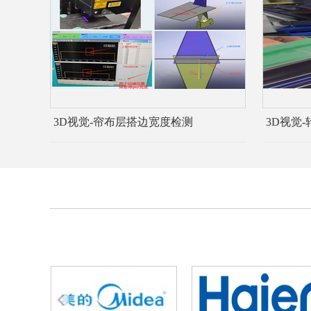
3D视觉-帘布层搭边宽度检测
3D视觉