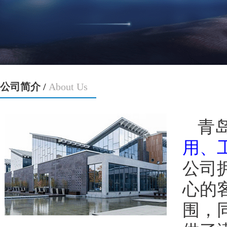
公司简介 /
About Us
青
用、
公司
心的
围，