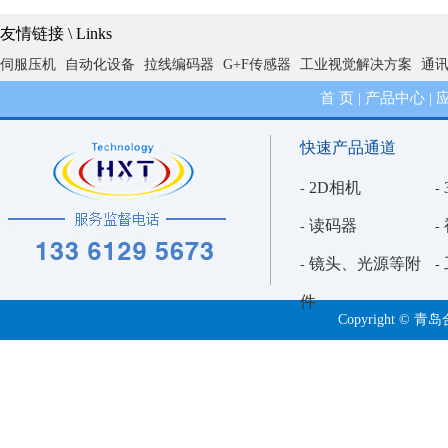
友情链接 \ Links
2D视觉检测的基石与迷思：深入剖析标定流程与精度陷阱
伺服压机
自动化设备
拉线编码器
G+F传感器
工业视觉解决方案
通
首 页
产品中心
|
|
3D视觉引导中抓手与相机相对偏移的解析分析
快速产品通道
精确与泛化的博弈：2D视觉外观检测的算法设置困境深度解析
2D相机
-
-
读码器
-
-
镜头、光源等附
-
-
件
Copyright 