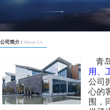
公司简介 /
About Us
青
用、
公司
心的
围，