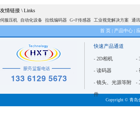
友情链接 \ Links
2D视觉检测的基石与迷思：深入剖析标定流程与精度陷阱
伺服压机
自动化设备
拉线编码器
G+F传感器
工业视觉解决方案
通
3D视觉引导中抓手与相机相对偏移的解析分析
首 页
产品中心
|
|
精确与泛化的博弈：2D视觉外观检测的算法设置困境深度解析
快速产品通道
2D相机
-
-
读码器
-
-
镜头、光源等附
-
-
件
Copyright 