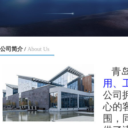
公司简介 /
About Us
青
用、
公司
心的
围，