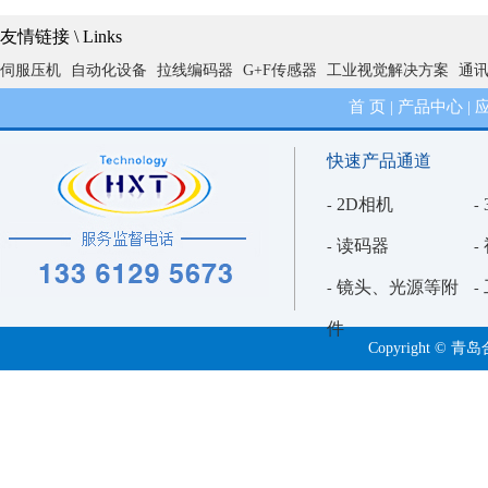
3D视觉引导中抓手与相机相对偏移的解析分析
友情链接 \ Links
精确与泛化的博弈：2D视觉外观检测的算法设置困境深度解析
伺服压机
自动化设备
拉线编码器
G+F传感器
工业视觉解决方案
通
首 页
产品中心
|
|
快速产品通道
2D相机
-
-
读码器
-
-
镜头、光源等附
-
-
件
Copyright 