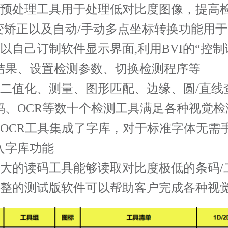
预处理工具用于处理低对比度图像，提高
变矫正以及自动
/
手动多点坐标转换功能用于
以自己订制软件显示界面
,
利用
BVI
的“控
结果、设置检测参数、切换检测程序等
二值化、测量、图形匹配、边缘、圆
/
直线
码、
OCR
等数十个检测工具满足各种视觉检
OCR
工具集成了字库，对于标准字体无需
入字库功能
大的读码工具能够读取对比度极低的条码
/
整的测试版软件可以帮助客户完成各种视